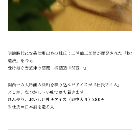
明治時代に安芸津町出身の杜氏：三浦仙三郎翁が開発された『軟
造法』を今も
受け継ぐ安芸津の酒蔵 柄酒造『関西一』
関西一の大吟醸の酒粕を練り込んだアイスが『杜氏アイス』
どこか、なつかし～い味で落ち着きます。
ひんやり、おいしい杜氏アイス（最中入り）280円
※杜氏＝日本酒を造る人